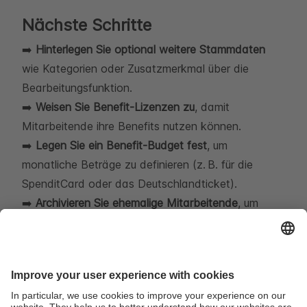
Nächste Schritte
➡️
Hinterlegen Sie optional weitere Stammdaten
wie Kategorien oder Zusatzmerkmal über die
Bearbeitungsfunktion.
➡️
Weisen Sie Benefit-Lizenzen zu
, damit
Mitarbeitende ihre Benefits nutzen können.
➡️
Legen Sie ein Benefit-Budget fest
, um
monatliche Beträge zu definieren (z. B. für die
SpenditCard oder das Deutschlandticket).
➡️
Archivieren Sie ehemalige Mitarbeitende
, um
Lizenzen und Budgets wieder freizugeben.
Verwandte Artikel
Benefit-Lizenzen zuweisen und entziehen - sofort