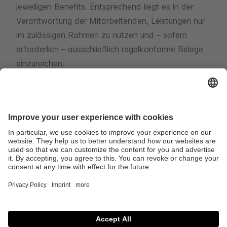
jeweiligen Benefits. Entsprechend liegt es in der
Verantwortung der Mitarbeitenden, Leistungen nur
im zulässigen Rahmen zu nutzen und – sofern
erforderlich – ausschließlich regelkonforme Belege
einzureichen.
Verwandte Artikel
Mitarbeitende anlegen und verwalten
Benefit-Lizenzen zuweisen und entziehen - sofort
oder zu einem bestimmtem Zeitpunkt
Lunchit - Verwaltung und Einstellungen
Powered by Product Fruits
© 2026 SPENDIT AG. Alle Rechte